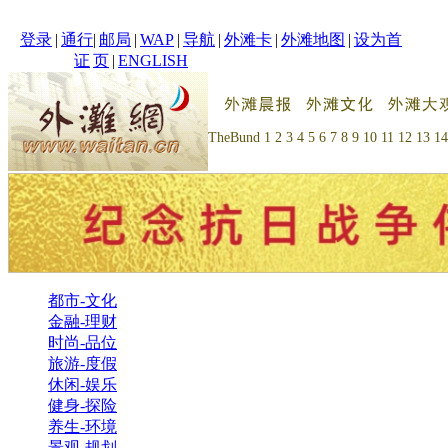
登录
|
通行
|
邮局
|
WAP
|
导航
|
外滩卡
|
外滩地图
|
设为首
证
页
|
ENGLISH
TheBund
1
2
3
4
5
6
7
8
9
10
11
12
13
14
都市-文化
金融-理财
时尚-品位
旅游-度假
休闲-娱乐
健身-探险
养生-环境
景观-规划