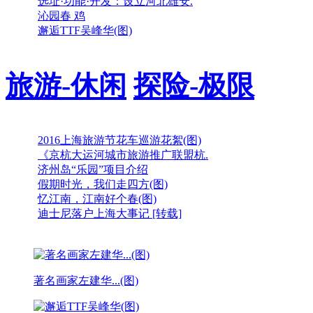
选址·功能·开发：设立河北雄安.
沁园春 鸡
邂逅TTF吴峰华(图)
旅游-休闲
探险-极限
2016上海旅游节花车巡游花絮(图)
《京杭大运河城市旅游推广联盟杭.
济州岛“乐园”项目介绍
假期时光，我们走四方(图)
忆江南，江南好个春(图)
迪士尼落户上海大事记 [转载]
著名画家左建华...(图)