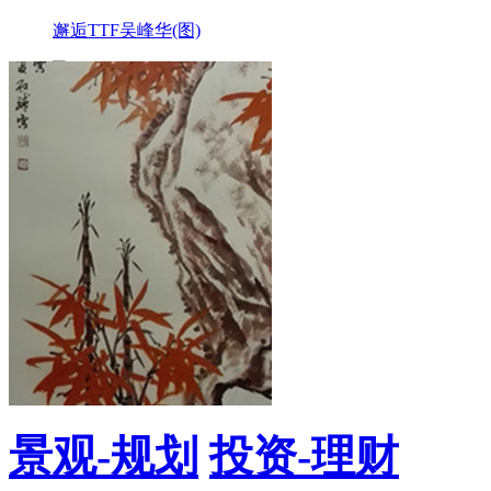
邂逅TTF吴峰华(图)
上大美院首饰设...(图)
“中国国匠榜”...(图)
见证：上海黄浦...(图)
景观-规划
投资-理财