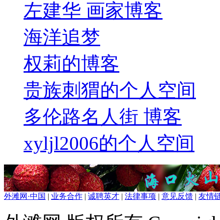
左建华 画家博客
海洋追梦
权莉的博客
贵族刺猬的个人空间
多伦路名人街 博客
xyljl2006的个人空间
外滩网·中国
|
业务合作
|
诚聘英才
|
法律事项
|
意见反馈
|
友情