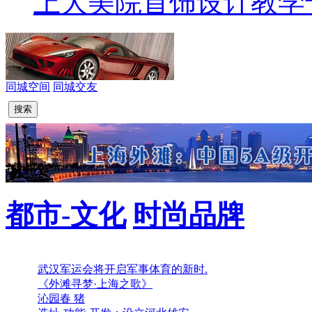
上大美院首饰设计教学十年
同城空间
同城交友
搜索
都市-文化
时尚品牌
武汉军运会将开启军事体育的新时.
《外滩寻梦·上海之歌》
沁园春 猪