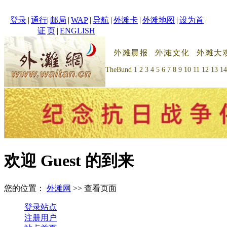
登录
|
通行
|
邮局
|
WAP
|
导航
|
外滩卡
|
外滩地图
|
设为首
证
页
|
ENGLISH
TheBund
1
2
3
4
5
6
7
8
9
10
11
12
13
14
欢迎 Guest 的到来
您的位置：
外滩网
>> 查看页面
登录站点
注册用户