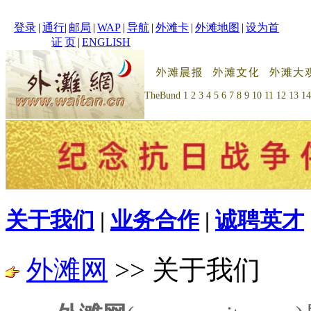
登录
|
通行
|
邮局
|
WAP
|
导航
|
外滩卡
|
外滩地图
|
设为首
证
页
|
ENGLISH
TheBund
1
2
3
4
5
6
7
8
9
10
11
12
13
14
关于我们
|
业务合作
|
诚聘英才
外滩网
>> 关于我们