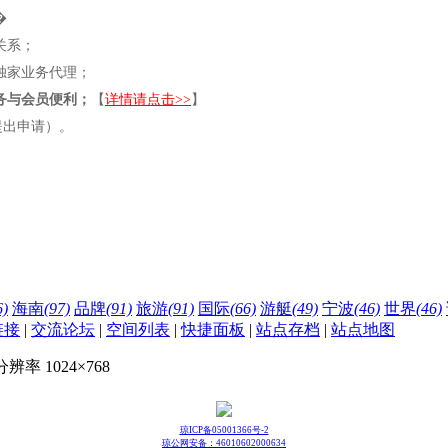
�
关系；
独家业务代理；
务与会员便利；
【
详情请点击>>
】
提出申请）。
6)
海南
(97)
品牌
(91)
旅游
(91)
国际
(66)
游艇
(49)
宁波
(46)
世界
(46)
链接
|
交流论坛
|
空间列表
|
快捷面板
|
站点存档
|
站点地图
议分辨率 1024×768
琼ICP备05001366号-2
琼公网安备：46010602000634