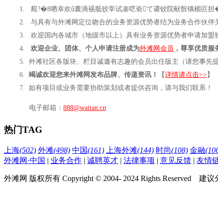
1. 覢?�8哂幸欢ǖ囊滴裼胝铰宰试凑呓嵛て谡铰院献骰锇楣叵担
2. 与具有与外滩网定位吻合的业务资源优势者结为业务合作伙伴
3. 欢迎国内各城市（地级市以上）具有业务资源优势者申请加盟
4.
欢迎企业、团体、个人申请注册成为
外滩网会员
，尊享优质服
5. 外滩社区各版块、栏目诚邀有志趣的会员出任版主（请您事先
6.
竭诚欢迎您来外滩网发布品牌、传递资讯！
【
详情请点击>>
】
7. 如有项目或业务需要协助策划或者提供咨询，请与我们联系！
电子邮箱：
888@waitan.cn
热门TAG
上海
(502)
外滩
(498)
中国
(161)
上海外滩
(144)
时尚
(108)
金融
(10
外滩网·中国
|
业务合作
|
诚聘英才
|
法律事项
|
意见反馈
|
友情
外滩网 版权所有 Copyright © 2004- 2024 Rights Reserved 建