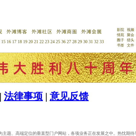
影院
视频
情苑
聚会
圈子
猎头
15
16
17
18
19
20
21
22
23
24
25
36
27
28
29
30
31
32
33
书签
文件
|
法律事项
|
意见反馈
内第一家以外滩为主题、高端定位的垂直型门户网站，各项业务正在发展之中。热