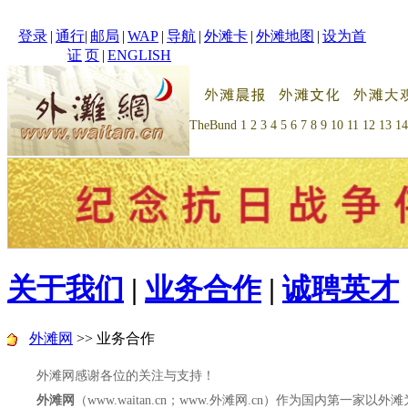
登录
|
通行
|
邮局
|
WAP
|
导航
|
外滩卡
|
外滩地图
|
设为首
证
页
|
ENGLISH
TheBund
1
2
3
4
5
6
7
8
9
10
11
12
13
14
关于我们
|
业务合作
|
诚聘英才
外滩网
>> 业务合作
外滩网感谢各位的关注与支持！
外滩网
（www.waitan.cn；www.外滩网.cn）作为国