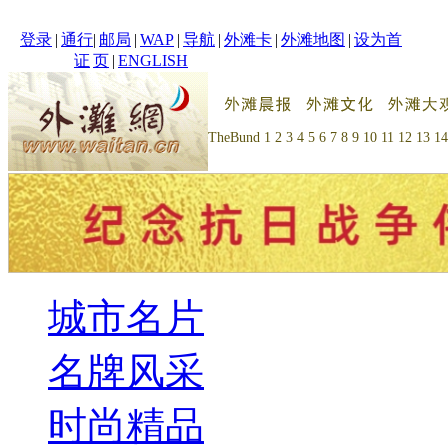
登录
|
通行
|
邮局
|
WAP
|
导航
|
外滩卡
|
外滩地图
|
设为首
证
页
|
ENGLISH
TheBund
1
2
3
4
5
6
7
8
9
10
11
12
13
14
城市名片
名牌风采
时尚精品