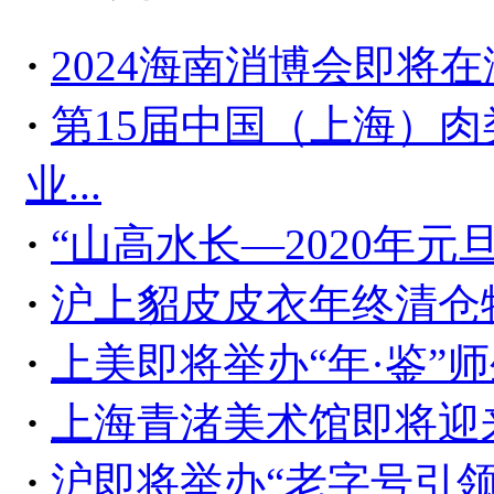
·
2024海南消博会即将
·
第15届中国（上海）肉
业...
·
“山高水长—2020年
·
沪上貂皮皮衣年终清仓
·
上美即将举办“年·鉴”
·
上海青渚美术馆即将迎来
·
沪即将举办“老字号引